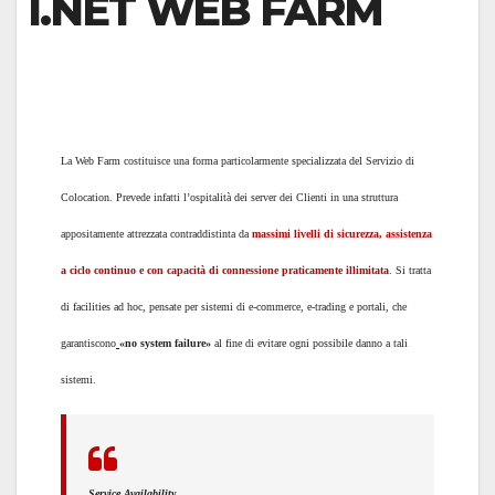
I.NET WEB FARM
La Web Farm costituisce una forma particolarmente specializzata del Servizio di
Colocation. Prevede infatti l’ospitalità dei server dei Clienti in una struttura
appositamente attrezzata contraddistinta da
massimi livelli di sicurezza, assistenza
a ciclo continuo e con capacità di connessione praticamente illimitata
. Si tratta
di facilities ad hoc, pensate per sistemi di e-commerce, e-trading e portali, che
garantiscono
«no system failure»
al fine di evitare ogni possibile danno a tali
sistemi.
Service Availability