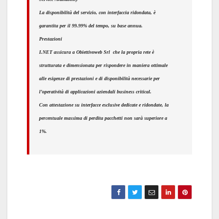
La disponibilità del servizio, con
interfaccia ridondata
, è
garantita per il
99.99%
del tempo, su base annua.
Prestazioni
I.NET assicura a
Obiettivoweb Srl
che la propria rete è
strutturata e dimensionata per rispondere in maniera ottimale
alle esigenze di prestazioni e di disponibilità necessarie per
l’operatività di applicazioni aziendali business critical.
Con
attestazione su interfacce esclusive dedicate e ridondate
, la
percentuale massima di perdita pacchetti non sarà superiore a
1%.