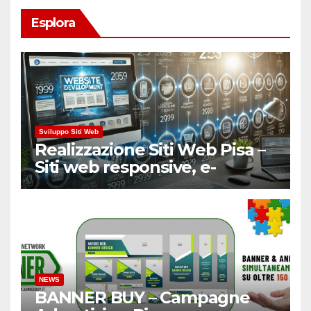
Esplora
Sviluppo Siti Web
Realizzazione Siti Web Pisa –
Siti web responsive, e-
Commerce
NEWS
BANNER BUY – Campagne