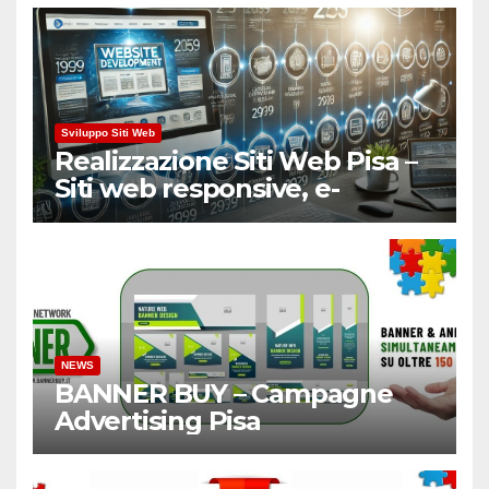
Sviluppo Siti Web
Realizzazione Siti Web Pisa –
Siti web responsive, e-
Commerce
NEWS
BANNER BUY – Campagne
Advertising Pisa