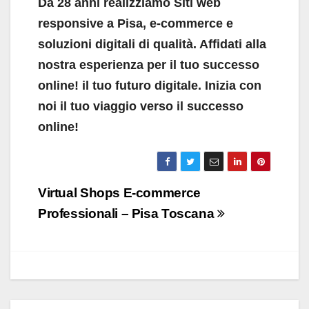
Da 28 anni realizziamo Siti web
responsive a Pisa, e-commerce e
soluzioni digitali di qualità. Affidati alla
nostra esperienza per il tuo successo
online!
il tuo futuro digitale. Inizia con
noi il tuo viaggio verso il successo
online!
Navigazione
Virtual Shops E-commerce
articoli
Professionali – Pisa Toscana