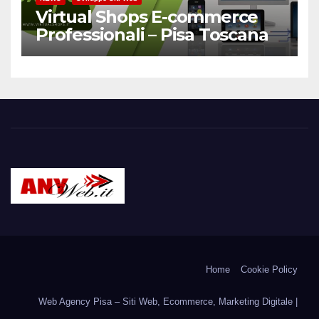
Virtual Shops E-commerce
Professionali – Pisa Toscana
ANYWEB.IT – Web
Tutto il web dagli albori ad oggi: siti web, e-commerce,
portali, social …e tutto ciò che ancora diverrà realtà.
Agency Pisa Internet
Home
Cookie Policy
Provider
Web Agency Pisa – Siti Web, Ecommerce, Marketing Digitale |