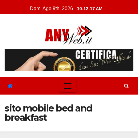
Skip
Dom. Ago 9th, 2026
10:12:18 AM
to
content
sito mobile bed and
breakfast