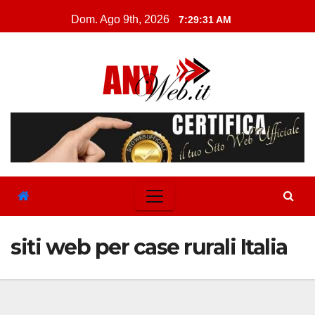
Skip
Dom. Ago 9th, 2026
7:29:32 AM
to
content
siti web per case rurali Italia