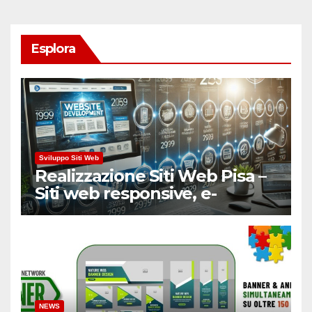
Esplora
Sviluppo Siti Web
Realizzazione Siti Web Pisa –
Siti web responsive, e-
Commerce
NEWS