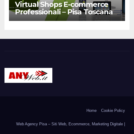
Virtual Shops E-commerce
Professionali – Pisa Toscana
ANYWEB.IT – Web
Tutto il web dagli albori ad oggi: siti web, e-commerce,
portali, social …e tutto ciò che ancora diverrà realtà.
Agency Pisa Internet
Home
Cookie Policy
Provider
Web Agency Pisa – Siti Web, Ecommerce, Marketing Digitale |