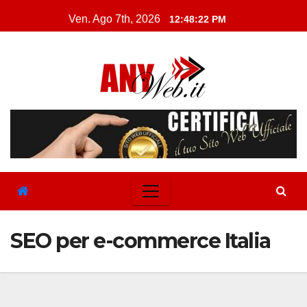
Skip
Ven. Ago 7th, 2026
12:48:22 PM
to
content
SEO per e-commerce Italia