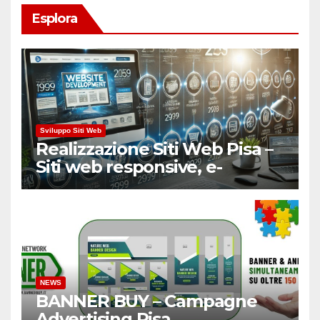
Esplora
Sviluppo Siti Web
Realizzazione Siti Web Pisa –
Siti web responsive, e-
Commerce
NEWS
BANNER BUY – Campagne
Advertising Pisa