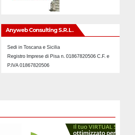
Anyweb Consulting S.r.L.
Sedi in Toscana e Sicilia
Registro Imprese di Pisa n. 01867820506 C.F. e
P.IVA 01867820506