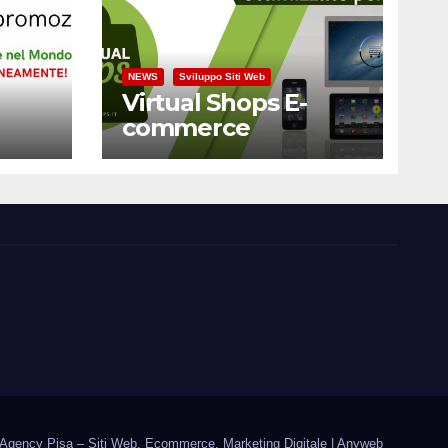
NEWS
Sviluppo Siti Web
Virtual Shops E-
commerce
Professionali – Pisa
Toscana
Agency Pisa – Siti Web, Ecommerce, Marketing Digitale | Anyweb