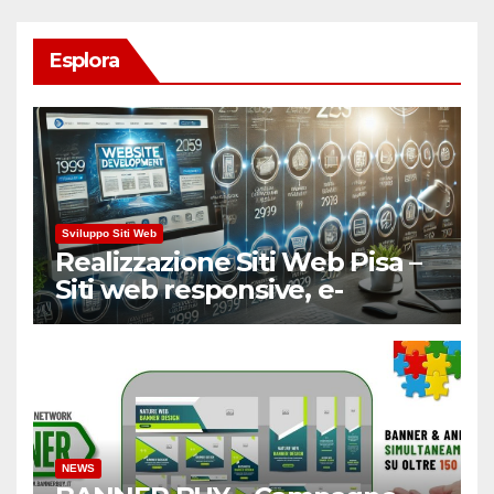
Esplora
Sviluppo Siti Web
Realizzazione Siti Web Pisa –
Siti web responsive, e-
Commerce
NEWS