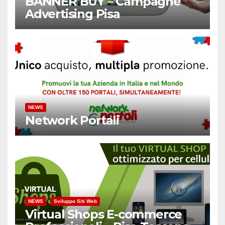
BANNER BUY – Campagne
Advertising Pisa
NEWS
Network Portali
NEWS
Sviluppo Siti Web
Virtual Shops E-commerce