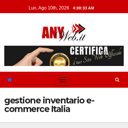
Skip
Lun. Ago 10th, 2026
4:00:33 AM
to
content
gestione inventario e-
commerce Italia