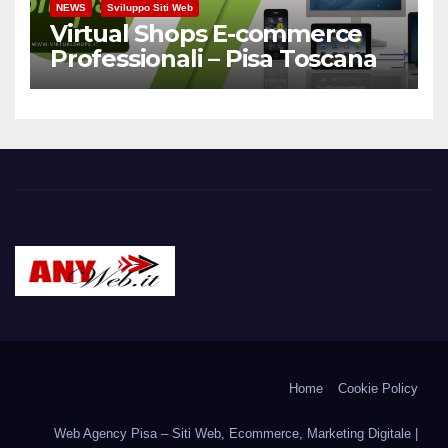
NEWS
Sviluppo Siti Web
Virtual Shops E-commerce
Professionali – Pisa Toscana
ANYWEB.IT – Web
Tutto il web dagli albori ad oggi: siti web, e-commerce,
portali, social …e tutto ciò che ancora diverrà realtà.
Agency Pisa Internet
Home
Cookie Policy
Provider
Web Agency Pisa – Siti Web, Ecommerce, Marketing Digitale |